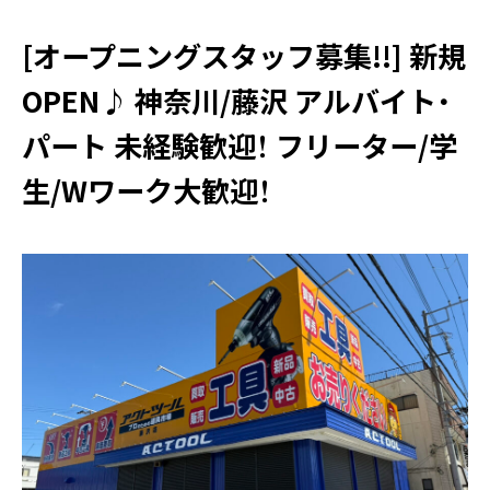
[オープニングスタッフ募集!!] 新規
OPEN♪ 神奈川/藤沢 アルバイト・
パート 未経験歓迎！ フリーター/学
〒171-0014 東京都豊島区池袋2丁目40-12
西池袋第一生命ビルディング5階
生/Wワーク大歓迎！
TEL：03-6914-3443