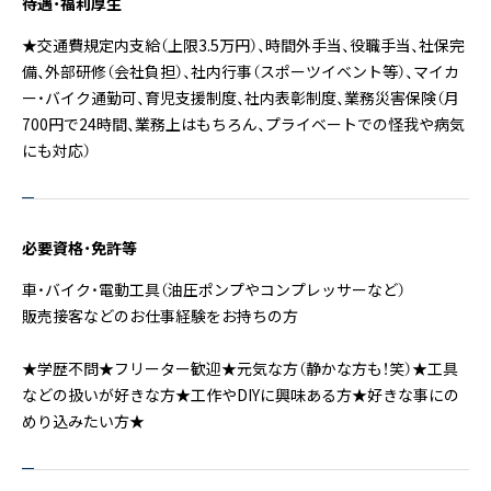
待遇・福利厚生
★交通費規定内支給（上限3.5万円）、時間外手当、役職手当、社保完
備、外部研修（会社負担）、社内行事（スポーツイベント等）、マイカ
ー・バイク通勤可、育児支援制度、社内表彰制度、業務災害保険（月
700円で24時間、業務上はもちろん、プライベートでの怪我や病気
にも対応）
必要資格・免許等
車・バイク・電動工具（油圧ポンプやコンプレッサーなど）
販売接客などのお仕事経験をお持ちの方
★学歴不問★フリーター歓迎★元気な方（静かな方も！笑）★工具
などの扱いが好きな方★工作やDIYに興味ある方★好きな事にの
めり込みたい方★