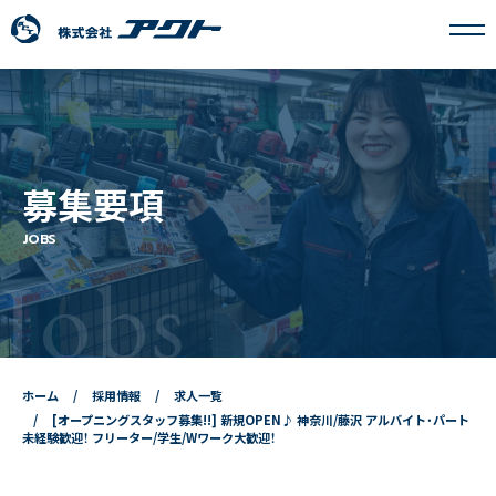
アクトについて
募集要項
事業内容
JOBS
Jobs
フランチャイズ事業
採用情報
ホーム
採用情報
求人一覧
ニュース
[オープニングスタッフ募集!!] 新規OPEN♪ 神奈川/藤沢 アルバイト・パート
未経験歓迎！ フリーター/学生/Wワーク大歓迎！
お問い合わせ