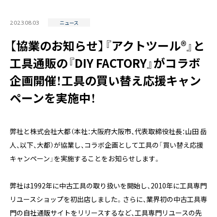
2023.08.03
ニュース
【協業のお知らせ】『アクトツール®』と
工具通販の『DIY FACTORY』がコラボ
〒171-0014 東京都豊島区池袋2丁目40-12
西池袋第一生命ビルディング5階
企画開催！工具の買い替え応援キャン
TEL：03-6914-3443
ペーンを実施中！
弊社と株式会社大都（本社：大阪府大阪市、代表取締役社長：山田 岳
人、以下、大都）が協業し、コラボ企画として工具の「買い替え応援
キャンペーン」を実施することをお知らせします。
弊社は1992年に中古工具の取り扱いを開始し、2010年に工具専門
リユースショップを初出店しました。さらに、業界初の中古工具専
門の自社通販サイトをリリースするなど、工具専門リユースの先