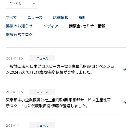
すべて
ニュース
店舗情報
採用
協業のお知らせ
メディア
講演会・セミナー情報
健康経営ブログ
〒171-0014 東京都豊島区池袋2丁目40-12
西池袋第一生命ビルディング5階
TEL：03-6914-3443
2024.11.26
ニュース
一般財団法人 日本プロスピーカー協会主催『JPSAコンベンショ
ン2024 in大阪』に代表取締役 伊藤が登壇しました。
2024.11.26
ニュース
東京都中小企業振興公社主催『第3期 東京都サービス生産性革
新スクール』に代表取締役 伊藤が登壇しました。
2024.11.11
ニュース